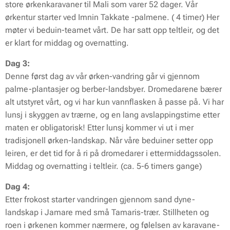
store ørkenkaravaner til Mali som varer 52 dager. Vår
ørkentur starter ved Imnin Takkate -palmene. ( 4 timer) Her
møter vi beduin-teamet vårt. De har satt opp teltleir, og det
er klart for middag og overnatting.
Dag 3:
Denne først dag av vår ørken-vandring går vi gjennom
palme-plantasjer og berber-landsbyer. Dromedarene bærer
alt utstyret vårt, og vi har kun vannflasken å passe på. Vi har
lunsj i skyggen av trærne, og en lang avslappingstime etter
maten er obligatorisk! Etter lunsj kommer vi ut i mer
tradisjonell ørken-landskap. Når våre beduiner setter opp
leiren, er det tid for å ri på dromedarer i ettermiddagssolen.
Middag og overnatting i teltleir. (ca. 5-6 timers gange)
Dag 4:
Etter frokost starter vandringen gjennom sand dyne-
landskap i Jamare med små Tamaris-trær. Stillheten og
roen i ørkenen kommer nærmere, og følelsen av karavane-