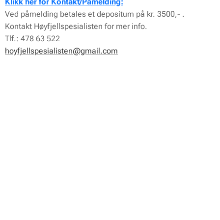
Klikk her for Kontakt/Påmelding:
Ved påmelding betales et depositum på kr. 3500,- .
Kontakt Høyfjellspesialisten for mer info.
Tlf.: 478 63 522
hoyfjellspesialisten@gmail.com
Prisen inkluderer:
T/r Oslo Marrakech
Vandreturen i Sahara med fullpensjon.
Hotell i Marrakech.
Middag på hotellet ankomstdag.