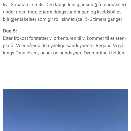
liv i Sahara er sterk. Den lange lunsjpausen (på madrasser)
under noen trær, ettermiddagsvandringen og kveldsbålet
blir gjentakelser som gir ro i sinnet.(ca. 5-6 timers gange)
Dag 5:
Etter frokost forstetter vi ørkenturen til vi kommer til et sten-
platå. Vi er nå ved de nydelige sanddynene i Regabi. Vi går
langs Draa elven, oaser og sanddyner. Overnatting i teltleir.