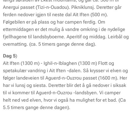
Anergui passet (Tizi-n-Ouadou). Pikniklunsj. Deretter går
ferden nedover igjen til neste dal Aït Iften (500 m).
Følgebilen er på plass og har campen ferdig. Om
ettermiddagen er det mulig å vandre omkring i de nydelige
fjellhagene til landsbyboerne. Aperitif og middag. Leirbål og
overnatting. (ca. 5 timers gange denne dag).
Dag 5
)
Aït Iften (1300 m) - Ighil-n-Iblaghen (1300 m) Flott og
spetakulær vandring i Ait Iften -dalen. Så krysser vi elven og
følger landeveien til Aguerd-n-Ouzrou passet (1600 m). Her
har vi lunsj og siesta. Deretter blir det å gå nedover i siksak
til vi kommer til Aguerd-n-Ouzrou -landsbyen. Vi camper
helt ned ved elven, hvor vi også ha mulighet for et bad. (Ca
5.5 timers gange denne dagen).