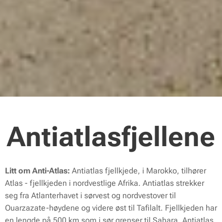
Antiatlasfjellene
Litt om Anti-Atlas:
Antiatlas fjellkjede, i Marokko, tilhører
Atlas - fjellkjeden i nordvestlige Afrika. Antiatlas strekker
seg fra Atlanterhavet i sørvest og nordvestover til
Ouarzazate-høydene og videre øst til Tafilalt. Fjellkjeden har
en lengde på 500 km som i sør grenser til Sahara. Antiatlas