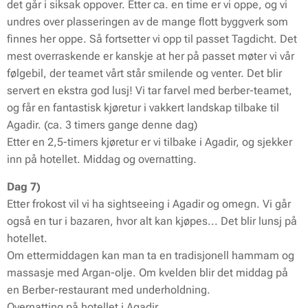
det går i siksak oppover. Etter ca. en time er vi oppe, og vi
undres over plasseringen av de mange flott byggverk som
finnes her oppe. Så fortsetter vi opp til passet Tagdicht. Det
mest overraskende er kanskje at her på passet møter vi vår
følgebil, der teamet vårt står smilende og venter. Det blir
servert en ekstra god lusj! Vi tar farvel med berber-teamet,
og får en fantastisk kjøretur i vakkert landskap tilbake til
Agadir. (ca. 3 timers gange denne dag)
Etter en 2,5-timers kjøretur er vi tilbake i Agadir, og sjekker
inn på hotellet. Middag og overnatting.
Dag 7)
Etter frokost vil vi ha sightseeing i Agadir og omegn. Vi går
også en tur i bazaren, hvor alt kan kjøpes... Det blir lunsj på
hotellet.
Om ettermiddagen kan man ta en tradisjonell hammam og
massasje med Argan-olje. Om kvelden blir det middag på
en Berber-restaurant med underholdning.
Overnatting på hotellet i Agadir.