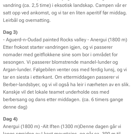
vandring (ca. 2,5 time) i eksotisk landskap. Campen vår er
satt opp ved ankomst, og vi tar en liten aperitif før middag.
Leirbål og overnatting.
Dag 3)
- Aguerd-n-Oudad painted Rocks valley - Anergui (1800 m)
Etter frokost starter vandringen igjen, og vi passerer
nomader med geitflokkene sine som bor i området for
sesongen. Vi passerer blomstrende mandel-lunder og
Argan-lunder. Følgebilen venter oss med ferdig lunsj, og vi
tar en siesta i etterkant. Om ettermiddagen passerer vi
Berber-landsbyer, og vi vil også ha leir i nærheten av en slik.
Kanskje vil det lokale teamet underholde oss med
berbersang og dans etter middagen. (ca. 6 timers gange
denne dag)
Dag 4)
Anergui (1800 m) -Aït Iften (1300 m)Denne dagen går vi
langs sørsiden av Lkest mountains, og går ca. 300 m til