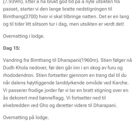
(7.939m). Etter å ha brukt god tid på å nyte utsikten fra
passet, starter vi den lange bratte nedstigningen til
Bimthang(3700) hvor vi skal tilbringe natten. Det er en lang
og til tider litt slitsom tur i dag, men utsikten er verdt det!
Overnatting i lodge.
Dag 15:
Vandring fra Bimthang til Dharapani(1960m). Stien følger nå
Dudh Khola nedover, før den går inn i en skog av furu og
rhododendron. Stien fortsetter gjennom en trang dal til du
når dalens høytliggende landdyrkende område ved Karche.
Vi passerer frodige jorder før vi tar en bratt stigning over en
ås dekorert med bønneflagg. Vi fortsetter ned til
elvebredden ved Gho og deretter videre til Dharapani.
Overnatting på lodge.