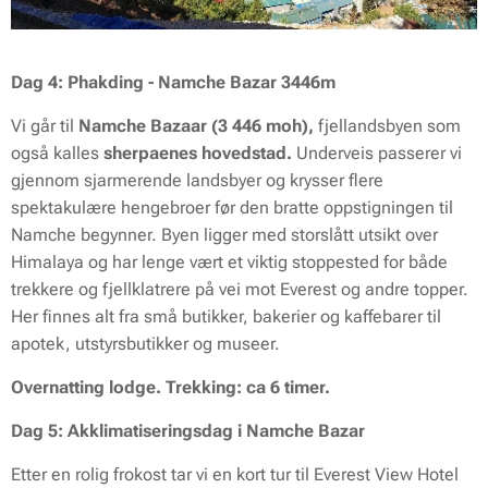
Dag 4: Phakding - Namche Bazar 3446m
Vi går til
Namche Bazaar (3 446
moh),
fjellandsbyen som
også kalles
sherpaenes hovedstad.
Underveis passerer vi
gjennom sjarmerende landsbyer og krysser flere
spektakulære hengebroer før den bratte oppstigningen til
Namche begynner. Byen ligger med storslått utsikt over
Himalaya og har lenge vært et viktig stoppested for både
trekkere og fjellklatrere på vei mot Everest og andre topper.
Her finnes alt fra små butikker, bakerier og kaffebarer til
apotek, utstyrsbutikker og museer.
Overnatting lodge. Trekking: ca 6 timer.
Dag 5: Akklimatiseringsdag i Namche Bazar
Etter en rolig frokost tar vi en kort tur til Everest View Hotel