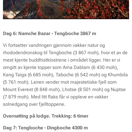
Dag 6: Namche Bazar - Tengboche 3867 m
Vi fortsetter vandringen gjennom vakker natur og
rhododendronskog til Tengboche (3 867 moh), hvor et av de
mest kjente buddhistklostrene i området ligger. Her er vi
omgitt av kjente topper som Ama Dablam (6 430 moh),
Kang Taiga (6 685 moh), Taboche (6 542 moh) og Khumbila
(5 761 moh). Leiren vender mot majestetiske fjell som
Mount Everest (8 848 moh), Lhotse (8 501 moh) og Nuptse
(7 879 moh). Med litt flaks får vi oppleve en vakker
solnedgang over fjelltoppene.
Overnatting på lodge. Trekking: 6 timer
Dag 7: Tengboche - Dingboche 4300 m