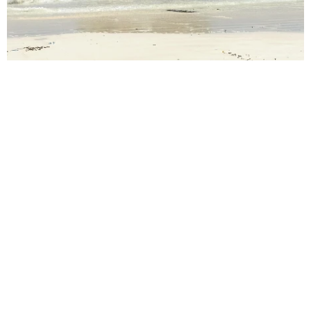
4.juli:
Zanzibar – avslapning og nytelse
Bading og slaraffenliv på Zanzibar.
5.juli:
Zanzibar – avslapning og nytelse
Bading og slaraffenliv på Zanzibar.