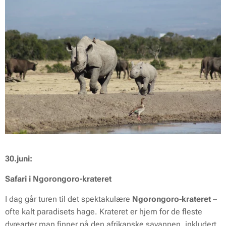
30.juni:
Safari i Ngorongoro-krateret
I dag går turen til det spektakulære
Ngorongoro-krateret
–
ofte kalt paradisets hage. Krateret er hjem for de fleste
dyrearter man finner på den afrikanske savannen, inkludert