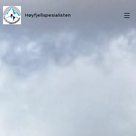
Høyfjellspesialisten