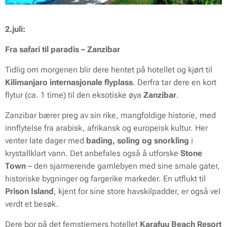
2.juli:
Fra safari til paradis – Zanzibar
Tidlig om morgenen blir dere hentet på hotellet og kjørt til
Kilimanjaro internasjonale flyplass
. Derfra tar dere en kort
flytur (ca. 1 time) til den eksotiske øya
Zanzibar
.
Zanzibar bærer preg av sin rike, mangfoldige historie, med
innflytelse fra arabisk, afrikansk og europeisk kultur. Her
venter late dager med
bading, soling og snorkling
i
krystallklart vann. Det anbefales også å utforske
Stone
Town
– den sjarmerende gamlebyen med sine smale gater,
historiske bygninger og fargerike markeder. En utflukt til
Prison Island
, kjent for sine store havskilpadder, er også vel
verdt et besøk.
Dere bor på det femstjerners hotellet
Karafuu Beach Resort