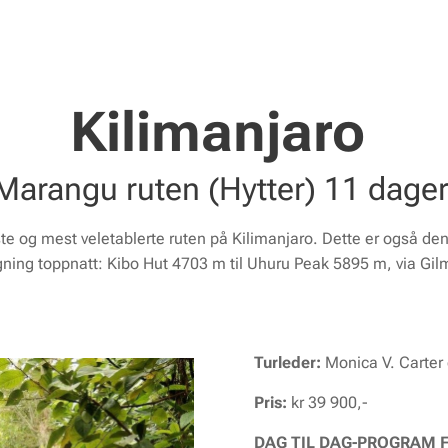
Kilimanjaro
Marangu ruten (Hytter) 11 dager
e og mest veletablerte ruten på Kilimanjaro. Dette er også de
gning toppnatt:
Kibo Hut 4703 m
til
Uhuru Peak 5895 m
, via
Gil
T
urleder:
Monica V. Carter
Pris:
kr 39 900,-
DAG TIL DAG-PROGRAM 