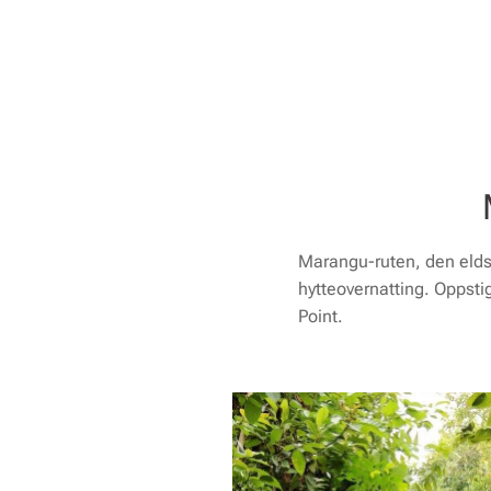
Marangu-ruten, den eldst
hytteovernatting. Oppsti
Point
.