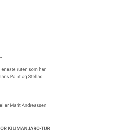
.
n eneste ruten som har
mans Point
og
Stellas
 eller Marit Andreassen
FOR KILIMANJARO-TUR