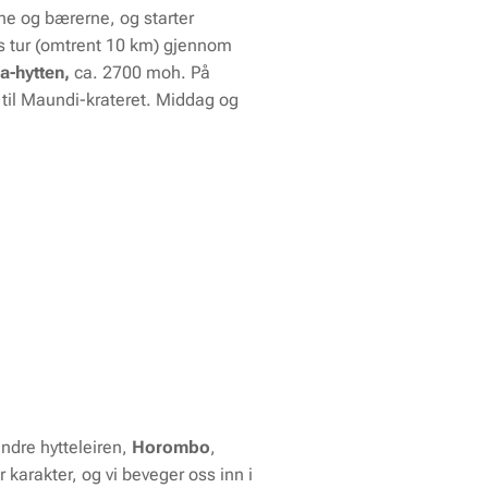
ene og bærerne, og starter
rs tur (omtrent 10 km) gjennom
-hytten,
ca. 2700 moh. På
 til Maundi-krateret. Middag og
andre hytteleiren,
Horombo
,
karakter, og vi beveger oss inn i